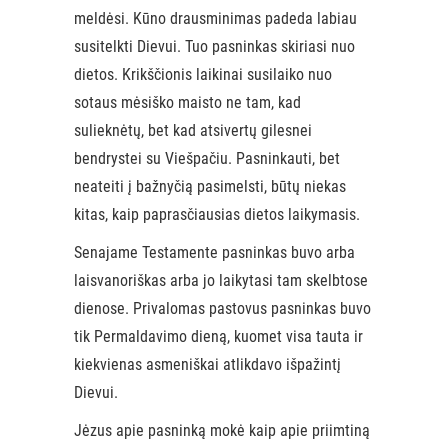
meldėsi. Kūno drausminimas padeda labiau
susitelkti Dievui. Tuo pasninkas skiriasi nuo
dietos. Krikščionis laikinai susilaiko nuo
sotaus mėsiško maisto ne tam, kad
sulieknėtų, bet kad atsivertų gilesnei
bendrystei su Viešpačiu. Pasninkauti, bet
neateiti į bažnyčią pasimelsti, būtų niekas
kitas, kaip paprasčiausias dietos laikymasis.
Senajame Testamente pasninkas buvo arba
laisvanoriškas arba jo laikytasi tam skelbtose
dienose. Privalomas pastovus pasninkas buvo
tik Permaldavimo dieną, kuomet visa tauta ir
kiekvienas asmeniškai atlikdavo išpažintį
Dievui.
Jėzus apie pasninką mokė kaip apie priimtiną