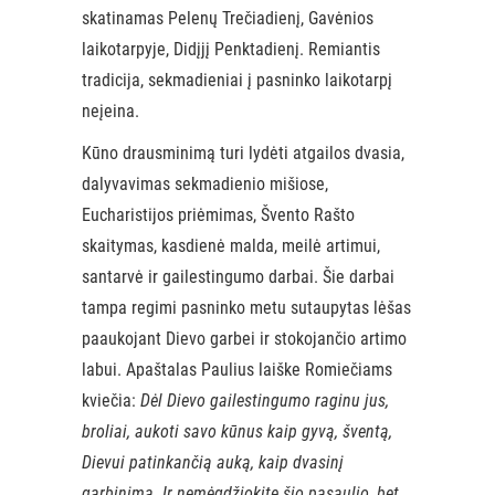
skatinamas Pelenų Trečiadienį, Gavėnios
laikotarpyje, Didįjį Penktadienį. Remiantis
tradicija, sekmadieniai į pasninko laikotarpį
neįeina.
Kūno drausminimą turi lydėti atgailos dvasia,
dalyvavimas sekmadienio mišiose,
Eucharistijos priėmimas, Švento Rašto
skaitymas, kasdienė malda, meilė artimui,
santarvė ir gailestingumo darbai. Šie darbai
tampa regimi pasninko metu sutaupytas lėšas
paaukojant Dievo garbei ir stokojančio artimo
labui. Apaštalas Paulius laiške Romiečiams
kviečia:
Dėl Dievo gailestingumo raginu jus,
broliai, aukoti savo kūnus kaip gyvą, šventą,
Dievui patinkančią auką, kaip dvasinį
garbinimą. Ir nemėgdžiokite šio pasaulio, bet