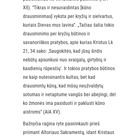
XII). “Tikras ir nesuvaidintas [kūno
drausminimas] vyksta per kryžių ir sielvartus,
kuriais Dievas mus lavina“. „Tačiau šalia tokio
drausminimo per kryžių būtinos ir
savanoriškos pratybos, apie kurias Kristus Lk
21, 34 sako: ‚Saugokitės, kad jūsų širdis
nebūtų apsunkusi nuo svaigalų, girtybių ir
kasdienių rūpesčių‘. Ir tokios pratybos būtinos
ne kaip nuteisinantis kultas, bet kad
drausmintų kūną, kad mūsų neužvaldytų
sotumas ir netaptume vangūs bei abejingi, dėl
ko žmonės ima pasiduoti ir paklusti kūno
aistroms“ (AIA XV).
Bažnyčia ragina ryte pasninkauti prieš
priimant Altoriaus Sakramentą, idant Kristaus