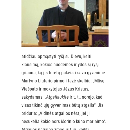
atidžiau apmąstyti ryšį su Dievu, kelti
klausimą, kokios nuodėmės ir ydos šį ryšį
griauna, ką jis turėtų pakeisti savo gyvenime.
Martyno Liuterio pirmoji tezė skelbia: „Mūsų
Viešpats ir mokytojas Jėzus Kristus,
sakydamas: „
Atgailaukite
ir t. t., norėjo, kad
visas tikinčiųjų gyvenimas būtų atgaila“. Jis
priduria: „Vidinės atgailos nėra, jei ji
nesukelia kokio nors išorinio kūno marinimo“.
Atgailos pagalba žmogus turi įveikti