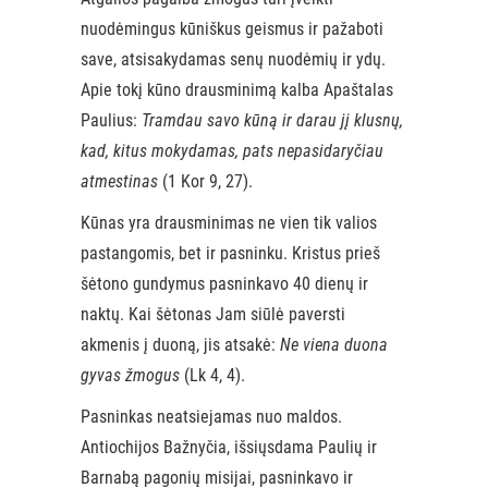
nuodėmingus kūniškus geismus ir pažaboti
save, atsisakydamas senų nuodėmių ir ydų.
Apie tokį kūno drausminimą kalba Apaštalas
Paulius:
Tramdau savo kūną ir darau jį klusnų,
kad, kitus mokydamas, pats nepasidaryčiau
atmestinas
(1 Kor 9, 27).
Kūnas yra drausminimas ne vien tik valios
pastangomis, bet ir pasninku. Kristus prieš
šėtono gundymus pasninkavo 40 dienų ir
naktų. Kai šėtonas Jam siūlė paversti
akmenis į duoną, jis atsakė:
Ne viena duona
gyvas žmogus
(Lk 4, 4).
Pasninkas neatsiejamas nuo maldos.
Antiochijos Bažnyčia, išsiųsdama Paulių ir
Barnabą pagonių misijai, pasninkavo ir