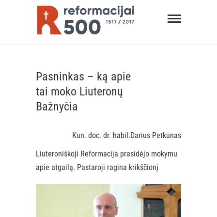
Skip
Reformacij
to
content
REFORMACIJA 500
Pasninkas – ką apie
tai moko Liuteronų
Bažnyčia
Kun. doc. dr. habil.Darius Petkūnas
Liuteroniškoji Reformacija prasidėjo mokymu
apie atgailą.
Pastaroji ragina krikščionį