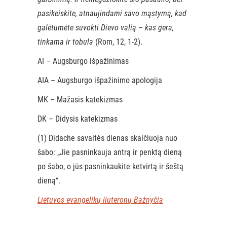
pasikeiskite, atnaujindami savo mąstymą, kad
galėtumėte suvokti Dievo valią – kas gera,
tinkama ir tobula
(Rom, 12, 1-2).
AI – Augsburgo išpažinimas
AIA – Augsburgo išpažinimo apologija
MK – Mažasis katekizmas
DK – Didysis katekizmas
(1) Didache savaitės dienas skaičiuoja nuo
šabo: „Jie pasninkauja antrą ir penktą dieną
po šabo, o jūs pasninkaukite ketvirtą ir šeštą
dieną“.
Lietuvos evangelikų liuteronų Bažnyčia