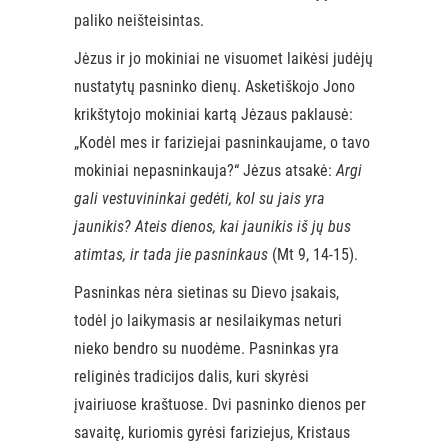
paliko neišteisintas.
Jėzus ir jo mokiniai ne visuomet laikėsi judėjų
nustatytų pasninko dienų. Asketiškojo Jono
krikštytojo mokiniai kartą Jėzaus paklausė:
„Kodėl mes ir fariziejai pasninkaujame, o tavo
mokiniai nepasninkauja?“ Jėzus atsakė:
Argi
gali vestuvininkai gedėti, kol su jais yra
jaunikis? Ateis dienos, kai jaunikis iš jų bus
atimtas, ir tada jie pasninkaus
(Mt 9, 14-15).
Pasninkas nėra sietinas su Dievo įsakais,
todėl jo laikymasis ar nesilaikymas neturi
nieko bendro su nuodėme. Pasninkas yra
religinės tradicijos dalis, kuri skyrėsi
įvairiuose kraštuose. Dvi pasninko dienos per
savaitę, kuriomis gyrėsi fariziejus, Kristaus