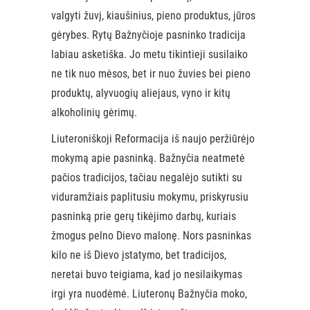
valgyti žuvį, kiaušinius, pieno produktus, jūros
gėrybes. Rytų Bažnyčioje pasninko tradicija
labiau asketiška. Jo metu tikintieji susilaiko
ne tik nuo mėsos, bet ir nuo žuvies bei pieno
produktų, alyvuogių aliejaus, vyno ir kitų
alkoholinių gėrimų.
Liuteroniškoji Reformacija iš naujo peržiūrėjo
mokymą apie pasninką. Bažnyčia neatmetė
pačios tradicijos, tačiau negalėjo sutikti su
viduramžiais paplitusiu mokymu, priskyrusiu
pasninką prie gerų tikėjimo darbų, kuriais
žmogus pelno Dievo malonę. Nors pasninkas
kilo ne iš Dievo įstatymo, bet tradicijos,
neretai buvo teigiama, kad jo nesilaikymas
irgi yra nuodėmė. Liuteronų Bažnyčia moko,