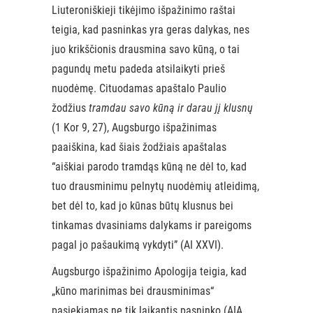
Liuteroniškieji tikėjimo išpažinimo raštai
teigia, kad pasninkas yra geras dalykas, nes
juo krikščionis drausmina savo kūną, o tai
pagundų metu padeda atsilaikyti prieš
nuodėmę. Cituodamas apaštalo Paulio
žodžius
tramdau savo kūną ir darau jį klusnų
(1 Kor 9, 27), Augsburgo išpažinimas
paaiškina, kad šiais žodžiais apaštalas
“aiškiai parodo tramdąs kūną ne dėl to, kad
tuo drausminimu pelnytų nuodėmių atleidimą,
bet dėl to, kad jo kūnas būtų klusnus bei
tinkamas dvasiniams dalykams ir pareigoms
pagal jo pašaukimą vykdyti” (AI XXVI).
Augsburgo išpažinimo Apologija teigia, kad
„kūno marinimas bei drausminimas“
pasiekiamas ne tik laikantis pasninko (AIA