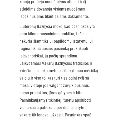
kraują praliejo nuodėmėms atleisti ir šį
atleidimą dovanoja visiems nuodėmes
išpažinusiems tikintiesiems Sakramente.
Liuteronų Bažnyčia moko, kad pasninkas yra
gera kūno drausminimo praktika, tačiau
nekuria šiam tikslui papildomų įstatymų. Ji
ragina tikinčiuosius pasninką praktikuoti
laisvanoriškai, jų pačių sprendimu.
Laikydamasi Vakarų Bažnyčios tradicijos ji
kviečia pasninko metu susilaikyti nuo mėsiškų
valgių ir viso to, kas turi tiesioginį ryšį su
mėsa, vietoje jos valgant žuvį, kiaušinius,
pieno produktus, jūros gėrybes ir kita.
Pasninkaujantys tikintieji turėtų apsiriboti
vienu sočiu patiekalu per dieną, o ryte ir
vakare tik lengvai užkąsti. Pasninkas ypač