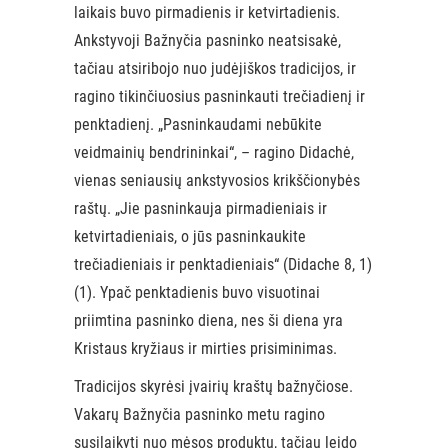
laikais buvo pirmadienis ir ketvirtadienis.
Ankstyvoji Bažnyčia pasninko neatsisakė,
tačiau atsiribojo nuo judėjiškos tradicijos, ir
ragino tikinčiuosius pasninkauti trečiadienį ir
penktadienį. „Pasninkaudami nebūkite
veidmainių bendrininkai“, – ragino Didachė,
vienas seniausių ankstyvosios krikščionybės
raštų. „Jie pasninkauja pirmadieniais ir
ketvirtadieniais, o jūs pasninkaukite
trečiadieniais ir penktadieniais“ (Didache 8, 1)
(1). Ypač penktadienis buvo visuotinai
priimtina pasninko diena, nes ši diena yra
Kristaus kryžiaus ir mirties prisiminimas.
Tradicijos skyrėsi įvairių kraštų bažnyčiose.
Vakarų Bažnyčia pasninko metu ragino
susilaikyti nuo mėsos produktų, tačiau leido