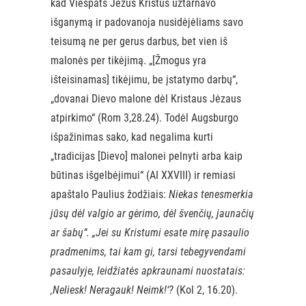
kad Viešpats Jėzus Kristus užtarnavo
išganymą ir padovanoja nusidėjėliams savo
teisumą ne per gerus darbus, bet vien iš
malonės per tikėjimą. „[Žmogus yra
išteisinamas] tikėjimu, be įstatymo darbų“,
„dovanai Dievo malone dėl Kristaus Jėzaus
atpirkimo“ (Rom 3,28.24). Todėl Augsburgo
išpažinimas sako, kad negalima kurti
„tradicijas [Dievo] malonei pelnyti arba kaip
būtinas išgelbėjimui“ (AI XXVIII) ir remiasi
apaštalo Paulius žodžiais:
Niekas tenesmerkia
jūsų dėl valgio ar gėrimo, dėl švenčių, jaunačių
ar šabų“. „Jei su Kristumi esate mirę pasaulio
pradmenims, tai kam gi, tarsi tebegyvendami
pasaulyje, leidžiatės apkraunami nuostatais:
‚Neliesk! Neragauk! Neimk!‘?
(Kol 2, 16.20).