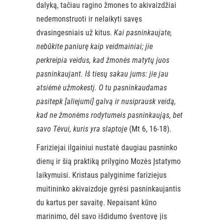
dalyką, tačiau ragino žmones to akivaizdžiai
nedemonstruoti ir nelaikyti savęs
dvasingesniais už kitus.
Kai pasninkaujate,
nebūkite paniurę kaip veidmainiai; jie
perkreipia veidus, kad žmonės matytų juos
pasninkaujant. Iš tiesų sakau jums: jie jau
atsiėmė užmokestį. O tu pasninkaudamas
pasitepk [aliejumi] galvą ir nusiprausk veidą,
kad ne žmonėms rodytumeis pasninkaująs, bet
savo Tėvui, kuris yra slaptoje
(Mt 6, 16-18).
Fariziejai ilgainiui nustatė daugiau pasninko
dienų ir šią praktiką prilygino Mozės Įstatymo
laikymuisi. Kristaus palyginime fariziejus
muitininko akivaizdoje gyrėsi pasninkaujantis
du kartus per savaitę. Nepaisant kūno
marinimo, dėl savo išdidumo šventovę jis