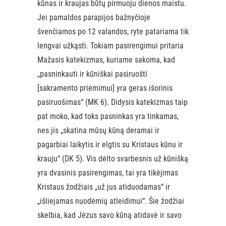
kūnas ir kraujas būtų pirmuoju dienos maistu.
Jei pamaldos parapijos bažnyčioje
švenčiamos po 12 valandos, ryte patariama tik
lengvai užkąsti. Tokiam pasirengimui pritaria
Mažasis katekizmas, kuriame sakoma, kad
„pasninkauti ir kūniškai pasiruošti
[sakramento priėmimui] yra geras išorinis
pasiruošimas“ (MK 6). Didysis katekizmas taip
pat moko, kad toks pasninkas yra tinkamas,
nes jis „skatina mūsų kūną deramai ir
pagarbiai laikytis ir elgtis su Kristaus kūnu ir
krauju“ (DK 5). Vis dėlto svarbesnis už kūnišką
yra dvasinis pasirengimas, tai yra tikėjimas
Kristaus žodžiais „už jus atiduodamas“ ir
„išliejamas nuodėmių atleidimui“. Šie žodžiai
skelbia, kad Jėzus savo kūną atidavė ir savo