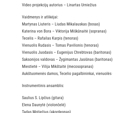
Video projekcijų autorius – Linartas Urniežius
Vaidmenys ir atlikėjai:
Martynas Liuteris – Liudas Mikalauskas (bosas)
Katerina von Bora – Viktorija Miškūnaitė (sopranas)
Tecelis – Rafailas Karpis (tenoras)
Vienuolis Rudasis – Tomas Pavilionis (tenoras)
Vienuolis Juodasis – Eugenijus Chrebtovas (baritonas)
Saksonijos valdovas – Žygimantas Jasiūnas (baritonas)
Miestietė – Vilija Mikštaitė (mecosopranas)
Aukštuomenės damos, Tecelio pagalbininkai, vienuolės 
Instrumentinis ansamblis:
Saulius S. Lipčius (gitara)
Elena Daunytė (violončelė)
Tadas Motiečius (akordeonas)