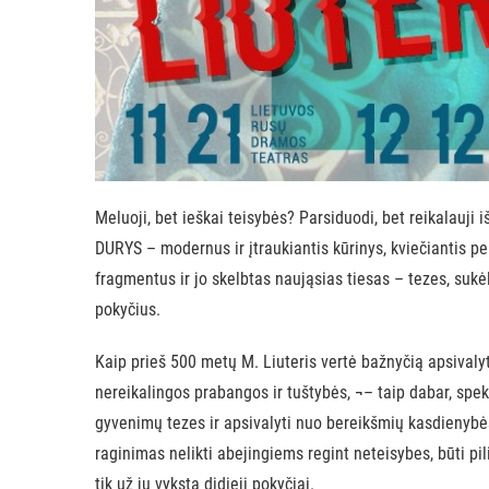
Meluoji, bet ieškai teisybės? Parsiduodi, bet reikalauji
DURYS – modernus ir įtraukiantis kūrinys, kviečiantis p
fragmentus ir jo skelbtas naująsias tiesas – tezes, sukė
pokyčius.
Kaip prieš 500 metų M. Liuteris vertė bažnyčią apsivaly
nereikalingos prabangos ir tuštybės, ¬– taip dabar, sp
gyvenimų tezes ir apsivalyti nuo bereikšmių kasdienybės
raginimas nelikti abejingiems regint neteisybes, būti pi
tik už jų vyksta didieji pokyčiai.