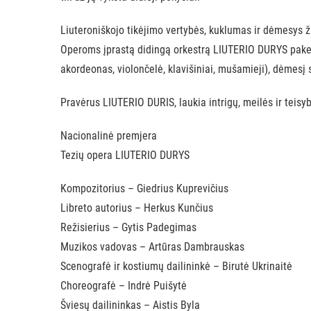
Liuteroniškojo tikėjimo vertybės, kuklumas ir dėmesys 
Operoms įprastą didingą orkestrą LIUTERIO DURYS pakei
akordeonas, violončelė, klavišiniai, mušamieji), dėmesį 
Pravėrus LIUTERIO DURIS, laukia intrigų, meilės ir teis
Nacionalinė premjera
Tezių opera LIUTERIO DURYS
Kompozitorius – Giedrius Kuprevičius
Libreto autorius – Herkus Kunčius
Režisierius – Gytis Padegimas
Muzikos vadovas – Artūras Dambrauskas
Scenografė ir kostiumų dailininkė – Birutė Ukrinaitė
Choreografė – Indrė Puišytė
Šviesų dailininkas – Aistis Byla