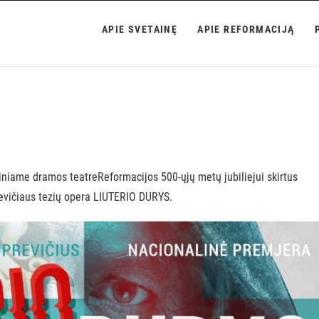
ja
APIE SVETAINĘ
APIE REFORMACIJĄ
iniame dramos teatre
Reformacijos 500-ųjų metų jubiliejui skirtus
evičiaus tezių opera LIUTERIO DURYS.