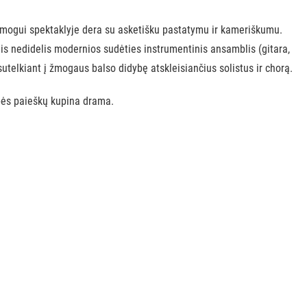
žmogui spektaklyje dera su asketišku pastatymu ir kameriškumu.
s nedidelis modernios sudėties instrumentinis ansamblis (gitara,
sutelkiant į žmogaus balso didybę atskleisiančius solistus ir chorą.
ybės paieškų kupina drama.