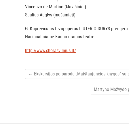
Vincenzo de Martino (klavišiniai)
Saulius Auglys (mušamieji)
G. Kuprevičiaus tezių operos LIUTERIO DURYS premjera – 
Nacionaliniame Kauno dramos teatre.
http://www.chorasvilnius.lt/
←
Ekskursijos po parodą „Maištaujančios knygos“ su 
Martyno Mažvydo pr