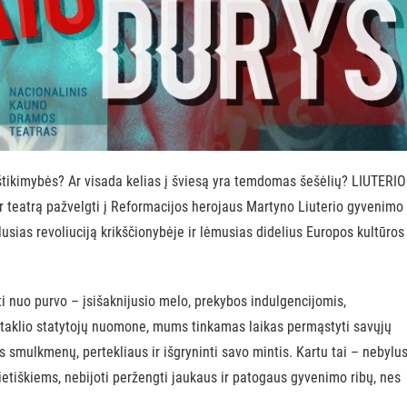
 ištikimybės? Ar visada kelias į šviesą yra temdomas šešėlių? LIUTERIO
er teatrą pažvelgti į Reformacijos herojaus Martyno Liuterio gyvenimo
lusias revoliuciją krikščionybėje ir lėmusias didelius Europos kultūros
ti nuo purvo – įsišaknijusio melo, prekybos indulgencijomis,
ektaklio statytojų nuomone, mums tinkamas laikas permąstyti savųjų
 smulkmenų, pertekliaus ir išgryninti savo mintis. Kartu tai – nebylu
lietiškiems, nebijoti peržengti jaukaus ir patogaus gyvenimo ribų, nes