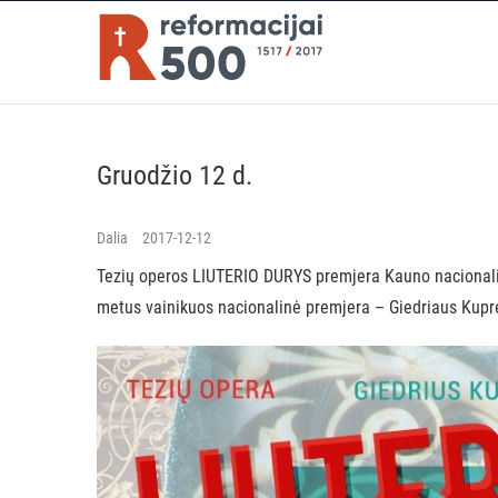
Skip
Reformaci
to
content
REFORMACIJA 500
Gruodžio 12 d.
Dalia
2017-12-12
Tezių operos LIUTERIO DURYS premjera Kauno nacional
metus vainikuos nacionalinė premjera – Giedriaus Kupr