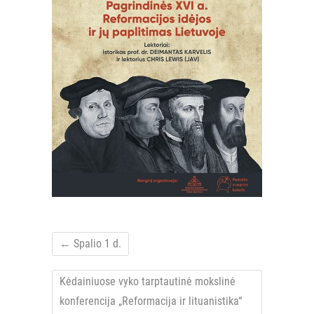
←
Spalio 1 d.
Kėdainiuose vyko tarptautinė mokslinė
konferencija „Reformacija ir lituanistika“