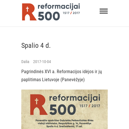
Skip
Reformacij
to
content
REFORMACIJA 500
Spalio 4 d.
Dalia
2017-10-04
Pagrindinės XVI a. Reformacijos idėjos ir jų
paplitimas Lietuvoje (Panevėžyje)